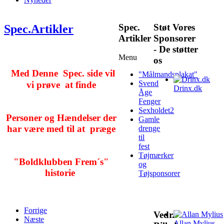
Spec.
Støt Vores
Spec.Artikler
Artikler
Sponsorer
- De støtter
Menu
os
Med Denne Spec. side vil
"Målmandsplakat"
Svend
vi prøve
at finde
Drinx.dk
Åge
Fenger
Sexholdet2
Personer og Hændelser der
Gamle
har være med til at præge
drenge
til
fest
Tøjmærker
"Boldklubben Frem´s"
og
historie
Tøjsponsorer
Forrige
Vedr.
Næste
Allan Mylius