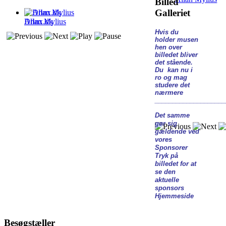
Billed
Galleriet
Allan Mylius
Drinx.dk
Hvis du
holder musen
hen over
billedet bliver
det stående.
Du kan nu i
ro og mag
studere det
nærmere
____________________
Det samme
gør sig
gældende ved
vores
Sponsorer
Tryk på
billedet for at
se den
aktuelle
sponsors
Hjemmeside
Besøgstæller