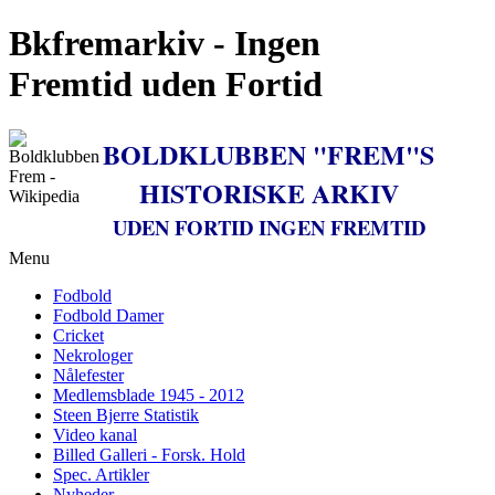
Bkfremarkiv - Ingen
Fremtid uden Fortid
BOLDKLUBBEN "FREM"S
HISTORISKE ARKIV
UDEN FORTID INGEN FREMTID
Menu
Fodbold
Fodbold Damer
Cricket
Nekrologer
Nålefester
Medlemsblade 1945 - 2012
Steen Bjerre Statistik
Video kanal
Billed Galleri - Forsk. Hold
Spec. Artikler
Nyheder