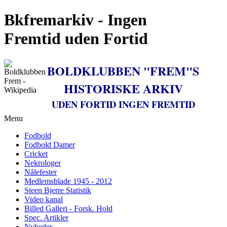
Bkfremarkiv - Ingen
Fremtid uden Fortid
BOLDKLUBBEN "FREM"S
HISTORISKE ARKIV
UDEN FORTID INGEN FREMTID
Menu
Fodbold
Fodbold Damer
Cricket
Nekrologer
Nålefester
Medlemsblade 1945 - 2012
Steen Bjerre Statistik
Video kanal
Billed Galleri - Forsk. Hold
Spec. Artikler
Nyheder