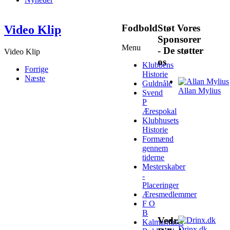
Fodbold
Støt Vores
Video Klip
Sponsorer
Menu
- De støtter
Video Klip
os
Klubbens
Forrige
Historie
Næste
Guldnåle
Allan Mylius
Svend
P
Ærespokal
Klubhusets
Historie
Formænd
gennem
tiderne
Mesterskaber
-
Placeringer
Æresmedlemmer
F O
B
Vedr.
Kalmarhuset
Drinx.dk