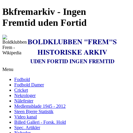
Bkfremarkiv - Ingen
Fremtid uden Fortid
BOLDKLUBBEN "FREM"S
HISTORISKE ARKIV
UDEN FORTID INGEN FREMTID
Menu
Fodbold
Fodbold Damer
Cricket
Nekrologer
Nålefester
Medlemsblade 1945 - 2012
Steen Bjerre Statistik
Video kanal
Billed Galleri - Forsk. Hold
Spec. Artikler
Nyheder