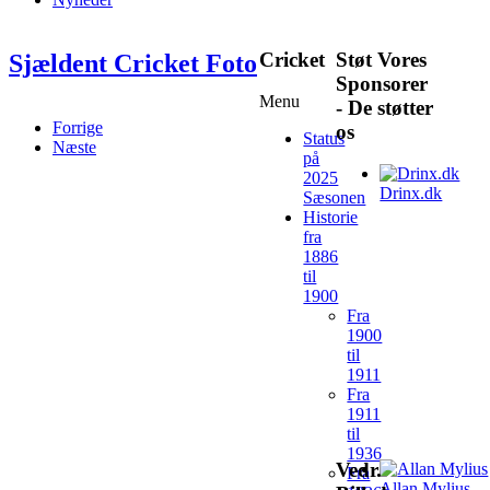
Cricket
Støt Vores
Sjældent Cricket Foto
Sponsorer
Menu
- De støtter
Forrige
os
Status
Næste
på
2025
Drinx.dk
Sæsonen
Historie
fra
1886
til
1900
Fra
1900
til
1911
Fra
1911
til
1936
Vedr.
Fra
Allan Mylius