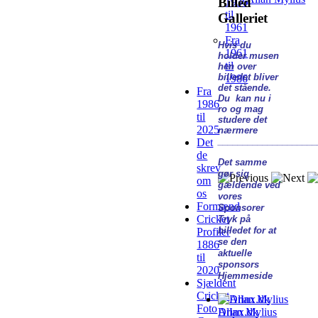
Billed
1936
til
Galleriet
1961
Fra
Hvis du
1961
holder musen
til
hen over
billedet bliver
1986
det stående.
Fra
Du kan nu i
1986
ro og mag
til
studere det
2025
nærmere
____________________
Det
de
Det samme
skrev
gør sig
om
gældende ved
os
vores
Formænd
Sponsorer
Cricket
Tryk på
billedet for at
Profiler
se den
1886
aktuelle
til
sponsors
2020
Hjemmeside
Sjældent
Cricket
Foto
Drinx.dk
Allan Mylius