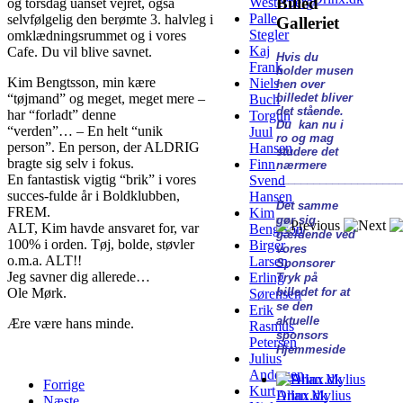
Billed
Westerberg
og torsdag uanset vejret, også
Palle
selvfølgelig den berømte 3. halvleg i
Galleriet
Stegler
omklædningsrummet og i vores
Kaj
Cafe. Du vil blive savnet.
Hvis du
Frank
holder musen
Kim Bengtsson, min kære
Niels
hen over
“tøjmand” og meget, meget mere –
billedet bliver
Buch
det stående.
har “forladt” denne
Torgun
Du kan nu i
“verden”… – En helt “unik
Juul
ro og mag
person”. En person, der ALDRIG
Hansen
studere det
bragte sig selv i fokus.
Finn
nærmere
En fantastisk vigtig “brik” i vores
____________________
Svend
succes-fulde år i Boldklubben,
Hansen
Det samme
FREM.
Kim
gør sig
ALT, Kim havde ansvaret for, var
Bengtson
gældende ved
100% i orden. Tøj, bolde, støvler
Birger
vores
o.m.a. ALT!!
Larsen
Sponsorer
Jeg savner dig allerede…
Erling
Tryk på
Ole Mørk.
billedet for at
Sørensen
se den
Erik
aktuelle
Ære være hans minde.
Rasmus
sponsors
Petersen
Hjemmeside
Julius
Andersen
Forrige
Kurt
Drinx.dk
Allan Mylius
Næste