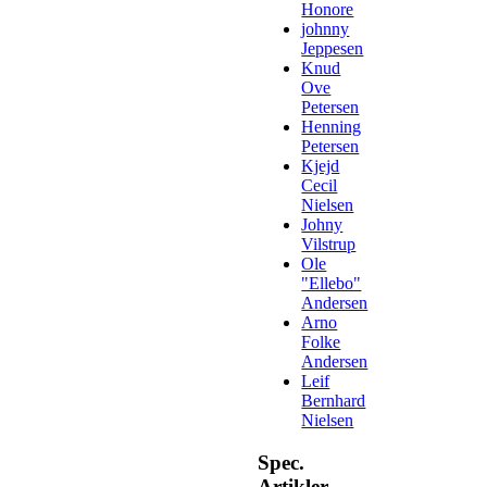
Honore
johnny
Jeppesen
Knud
Ove
Petersen
Henning
Petersen
Kjejd
Cecil
Nielsen
Johny
Vilstrup
Ole
"Ellebo"
Andersen
Arno
Folke
Andersen
Leif
Bernhard
Nielsen
Spec.
Artikler