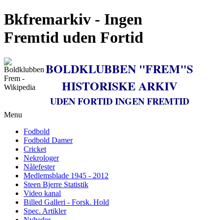
Bkfremarkiv - Ingen
Fremtid uden Fortid
BOLDKLUBBEN "FREM"S
HISTORISKE ARKIV
UDEN FORTID INGEN FREMTID
Menu
Fodbold
Fodbold Damer
Cricket
Nekrologer
Nålefester
Medlemsblade 1945 - 2012
Steen Bjerre Statistik
Video kanal
Billed Galleri - Forsk. Hold
Spec. Artikler
Nyheder