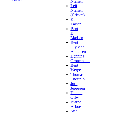
Nielsen
Leif
Nielsen
(Cricket)
Kell
Larsen
Bent
E
Madsen
Bent
"Sylvia"
Andersen
Henning
Gronemann
Bent
Werge
Thomas
Thestrup
Jørn
Jeppesen
Henning
Orby
Bjarne
Asboe
Sten