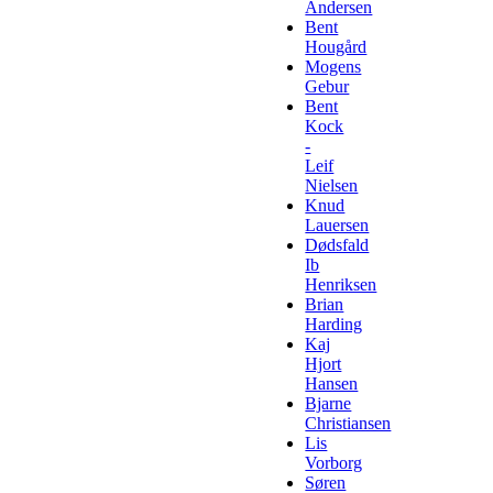
Andersen
Bent
Hougård
Mogens
Gebur
Bent
Kock
-
Leif
Nielsen
Knud
Lauersen
Dødsfald
Ib
Henriksen
Brian
Harding
Kaj
Hjort
Hansen
Bjarne
Christiansen
Lis
Vorborg
Søren