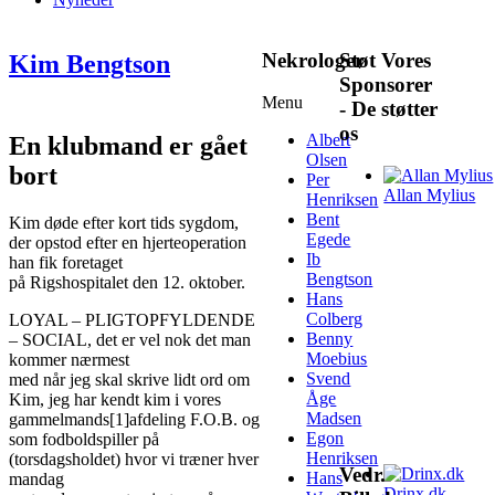
Nekrologer
Støt Vores
Kim Bengtson
Sponsorer
Menu
- De støtter
os
Albert
En klubmand er gået
Olsen
bort
Per
Allan Mylius
Henriksen
Bent
Kim døde efter kort tids sygdom,
Egede
der opstod efter en hjerteoperation
Ib
han fik foretaget
Bengtson
på Rigshospitalet den 12. oktober.
Hans
Colberg
LOYAL – PLIGTOPFYLDENDE
Benny
– SOCIAL, det er vel nok det man
Moebius
kommer nærmest
Svend
med når jeg skal skrive lidt ord om
Åge
Kim, jeg har kendt kim i vores
Madsen
gammelmands[1]afdeling F.O.B. og
Egon
som fodboldspiller på
Henriksen
(torsdagsholdet) hvor vi træner hver
Vedr.
Hans
mandag
Drinx.dk