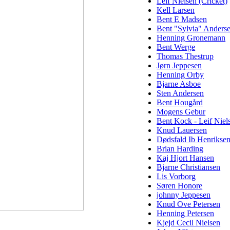
Leif Nielsen (Cricket)
Kell Larsen
Bent E Madsen
Bent "Sylvia" Anders
Henning Gronemann
Bent Werge
Thomas Thestrup
Jørn Jeppesen
Henning Orby
Bjarne Asboe
Sten Andersen
Bent Hougård
Mogens Gebur
Bent Kock - Leif Niel
Knud Lauersen
Dødsfald Ib Henrikse
Brian Harding
Kaj Hjort Hansen
Bjarne Christiansen
Lis Vorborg
Søren Honore
johnny Jeppesen
Knud Ove Petersen
Henning Petersen
Kjejd Cecil Nielsen