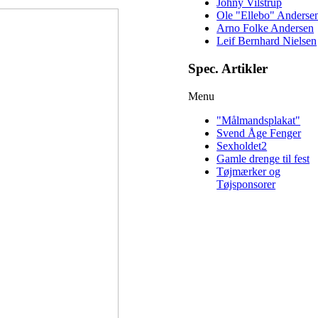
Johny Vilstrup
Ole "Ellebo" Anderse
Arno Folke Andersen
Leif Bernhard Nielsen
Spec. Artikler
Menu
"Målmandsplakat"
Svend Åge Fenger
Sexholdet2
Gamle drenge til fest
Tøjmærker og
Tøjsponsorer