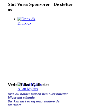
Støt Vores Sponsorer - De støtter
os
Drinx.dk
Vedr. Billed Galleriet
Allan Mylius
Hvis du holder musen hen over billedet
bliver det stående.
Du kan nu i ro og mag studere det
nærmere
____________________________________