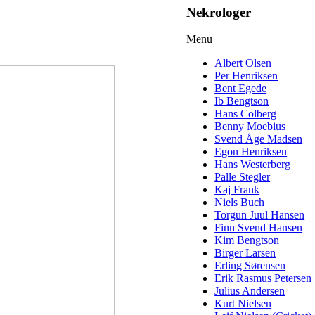
Nekrologer
Menu
Albert Olsen
Per Henriksen
Bent Egede
Ib Bengtson
Hans Colberg
Benny Moebius
Svend Åge Madsen
Egon Henriksen
Hans Westerberg
Palle Stegler
Kaj Frank
Niels Buch
Torgun Juul Hansen
Finn Svend Hansen
Kim Bengtson
Birger Larsen
Erling Sørensen
Erik Rasmus Petersen
Julius Andersen
Kurt Nielsen